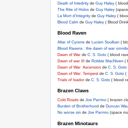
Death of Intedrity
de
Guy Haley
( blood
The Rite of Holos
de
Guy Haley
(space
La Mort d'Integrity
de
Guy Haley
( bloo
Blood Calm
de
Guy Haley
( Blood Drin
Blood Raven
Altar of Cyrene
de
Lucien Soulban
( bl
Blood Ravens : the dawn of war omnib
Dawn of War
de
C. S. Goto
( blood rav
Dawn of war III
de
Robbie MacNiven
(
Dawn of War: Ascension
de
C. S. Goto
Dawn of War: Tempest
de
C. S. Goto
(
Trials of Isador
de
C. S. Goto
( blood r
Brazen Claws
Cold Roads
de
Joe Parrino
( brazen cl
Burden of Brotherhood
de
Duncan Wa
No worse sin
de
Joe Parrino
(space mar
Brazen Minotaurs