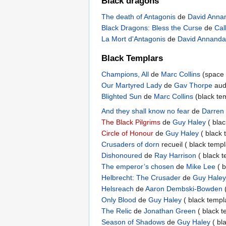
Black dragons
The death of Antagonis
de
David Anna
Black Dragons: Bless the Curse
de
Cal
La Mort d'Antagonis
de
David Annanda
Black Templars
Champions, All
de
Marc Collins
(space 
Our Martyred Lady
de
Gav Thorpe
aud
Blighted Sun
de
Marc Collins
(black te
And they shall know no fear
de
Darren
The Black Pilgrims
de
Guy Haley
( bla
Circle of Honour
de
Guy Haley
( black 
Crusaders of dorn
recueil ( black templ
Dishonoured
de
Ray Harrison
( black t
The emperor’s chosen
de
Mike Lee
( 
Helbrecht: The Crusader
de
Guy Hale
Helsreach
de
Aaron Dembski-Bowden
Only Blood
de
Guy Haley
( black templ
The Relic
de
Jonathan Green
( black t
Season of Shadows
de
Guy Haley
( bl