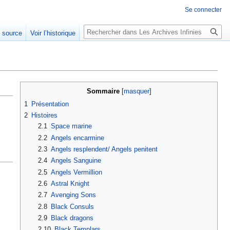
Se connecter
Rechercher
e source
Voir l’historique
Sommaire
1
Présentation
2
Histoires
2.1
Space marine
2.2
Angels encarmine
2.3
Angels resplendent/ Angels penitent
2.4
Angels Sanguine
2.5
Angels Vermillion
2.6
Astral Knight
2.7
Avenging Sons
2.8
Black Consuls
2.9
Black dragons
2.10
Black Templars