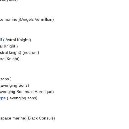
e marine )(Angels Vermillion)
ll
( Astral Knight )
al Knight )
astral knight) (necron )
ral Knight)
 sons )
(avenging Sons)
venging Son mais Heretique)
rpe
( avenging sons)
space marine)(Black Consuls)