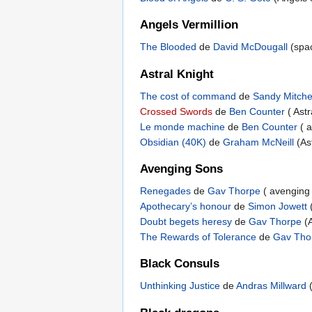
Angels Vermillion
The Blooded
de
David McDougall
(spac
Astral Knight
The cost of command
de
Sandy Mitche
Crossed Swords
de
Ben Counter
( Astr
Le monde machine
de
Ben Counter
( 
Obsidian (40K)
de
Graham McNeill
(Ast
Avenging Sons
Renegades
de
Gav Thorpe
( avenging
Apothecary’s honour
de
Simon Jowett
Doubt begets heresy
de
Gav Thorpe
(A
The Rewards of Tolerance
de
Gav Tho
Black Consuls
Unthinking Justice
de
Andras Millward
(