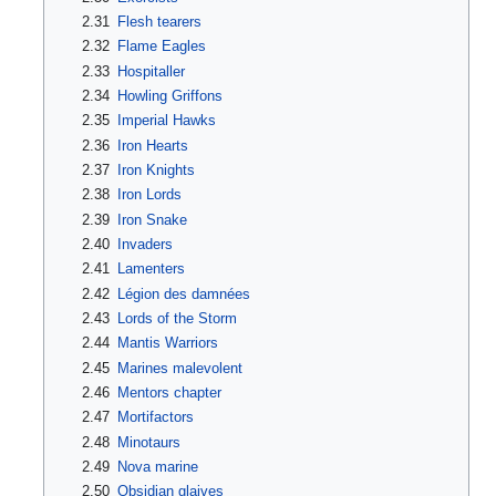
2.31
Flesh tearers
2.32
Flame Eagles
2.33
Hospitaller
2.34
Howling Griffons
2.35
Imperial Hawks
2.36
Iron Hearts
2.37
Iron Knights
2.38
Iron Lords
2.39
Iron Snake
2.40
Invaders
2.41
Lamenters
2.42
Légion des damnées
2.43
Lords of the Storm
2.44
Mantis Warriors
2.45
Marines malevolent
2.46
Mentors chapter
2.47
Mortifactors
2.48
Minotaurs
2.49
Nova marine
2.50
Obsidian glaives