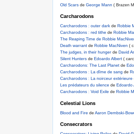
Old Scars
de
George Mann
( Brazen M
Carcharodons
Carcharodons : outer dark
de
Robbie 
Carcharodons : red tithe
de
Robbie M
The Reaping Time de
Robbie MacNive
Death warrant
de
Robbie MacNiven
( 
The judges, in their hunger
de
David A
Silent Hunters
de
Edoardo Albert
( car
Carcharodons: The Last Planet
de
Edo
Carcharodons : La dîme de sang
de
R
Carcharodons : La noirceur extérieure
Les prédateurs du silence
de
Edoardo 
Carcharodons : Void Exile
de
Robbie M
Celestial Lions
Blood and Fire
de
Aaron Dembski-Bo
Consecrators
Consecrators: Living Relics
de
David 