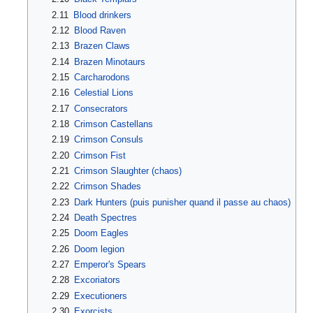
2.11
Blood drinkers
2.12
Blood Raven
2.13
Brazen Claws
2.14
Brazen Minotaurs
2.15
Carcharodons
2.16
Celestial Lions
2.17
Consecrators
2.18
Crimson Castellans
2.19
Crimson Consuls
2.20
Crimson Fist
2.21
Crimson Slaughter (chaos)
2.22
Crimson Shades
2.23
Dark Hunters (puis punisher quand il passe au chaos)
2.24
Death Spectres
2.25
Doom Eagles
2.26
Doom legion
2.27
Emperor's Spears
2.28
Excoriators
2.29
Executioners
2.30
Exorcists