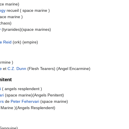
ce marine)
logy
recueil ( space marine )
pace marine )
chaos)
y
(tyranides)(space marines)
e Reid
(ork) (empire)
armine )
e
et
C.Z. Dunn
(Flesh Tearers) (Angel Encarmine)
itent
ri
( angels resplendent )
ri
(space marine)(Angels Penitent)
ers
de
Peter Fehervari
(space marine)
 Marine )(Angels Resplendent)
 Sanguine)