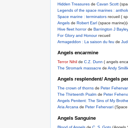
Hidden Treasures
de
Cavan Scott
(spa
Legends of the space marines : antho
Space marine : terminators
recueil ( s
Angels
de
Robert Earl
(space marine)(
Hive fleet horror
de
Barrington J Bayle
For Glory and Honour
recueil
Armageddon : La saison du feu
de
Jud
Angels encarmine
Terror Nihil
de
C.Z. Dunn
( angels enc
The Stromark massacre
de
Andy Smilli
Angels resplendent/ Angels pen
The crown of thorns
de
Peter Feherva
The Thirteenth Psalm
de
Peter Feherva
Angels Penitent: The Sins of My Broth
Aria Arcana
de
Peter Fehervari
(Space
Angels Sanguine
Blood of Angels
de
C. S. Goto
(Angels