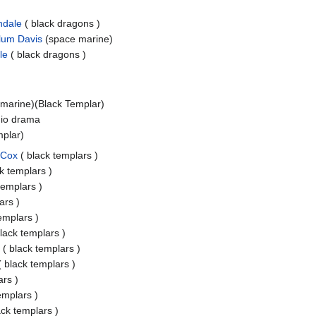
ndale
( black dragons )
lum Davis
(space marine)
le
( black dragons )
marine)(Black Templar)
io drama
mplar)
 Cox
( black templars )
ck templars )
templars )
ars )
emplars )
black templars )
y
( black templars )
( black templars )
ars )
emplars )
ack templars )