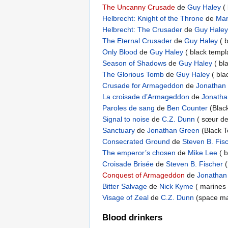
The Uncanny Crusade
de
Guy Haley
(
Helbrecht: Knight of the Throne
de
Mar
Helbrecht: The Crusader
de
Guy Hale
The Eternal Crusader
de
Guy Haley
( 
Only Blood
de
Guy Haley
( black temp
Season of Shadows
de
Guy Haley
( bl
The Glorious Tomb
de
Guy Haley
( bl
Crusade for Armageddon
de
Jonathan
La croisade d’Armageddon
de
Jonatha
Paroles de sang
de
Ben Counter
(Blac
Signal to noise
de
C.Z. Dunn
( sœur de
Sanctuary
de
Jonathan Green
(Black 
Consecrated Ground
de
Steven B. Fis
The emperor’s chosen
de
Mike Lee
( 
Croisade Brisée
de
Steven B. Fischer
(
Conquest of Armageddon
de
Jonatha
Bitter Salvage
de
Nick Kyme
( marines 
Visage of Zeal
de
C.Z. Dunn
(space ma
Blood drinkers