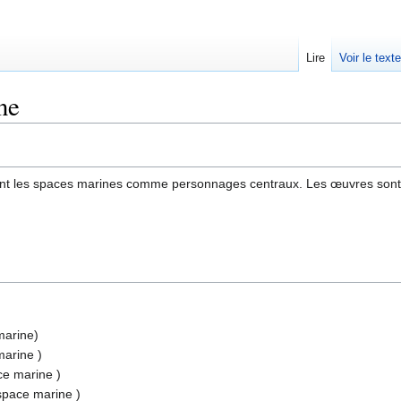
Lire
Voir le text
ne
ant les spaces marines comme personnages centraux. Les œuvres sont
marine)
marine )
ce marine )
 space marine )