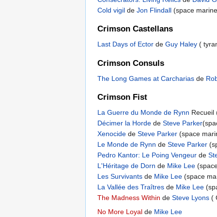
Cold vigil
de
Jon Flindall
(space marine
Crimson Castellans
Last Days of Ector
de
Guy Haley
( tyr
Crimson Consuls
The Long Games at Carcharias
de
Rob
Crimson Fist
La Guerre du Monde de Rynn
Recueil 
Décimer la Horde
de
Steve Parker
(spa
Xenocide
de
Steve Parker
(space marin
Le Monde de Rynn
de
Steve Parker
(s
Pedro Kantor: Le Poing Vengeur
de
St
L'Héritage de Dorn
de
Mike Lee
(space
Les Survivants
de
Mike Lee
(space mar
La Vallée des Traîtres
de
Mike Lee
(sp
The Madness Within
de
Steve Lyons
(
No More Loyal
de
Mike Lee