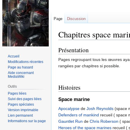
Page
Discussion
Chapitres space mari
Présentation
Aller
Aller
à
à
Accueil
Pages regroupant tous les œuvres ay
la
la
Modifications récentes
rangées par chapitres si possible.
Page au hasard
navigation
recherche
Aide concernant
MediaWiki
Histoires
Outils
Pages liées
Space marine
Suivi des pages liées
Pages spéciales
Apocalypse
de
Josh Reynolds
(space 
Version imprimable
Defenders of mankind
recueil ( space 
Lien permanent
Informations sur la page
Gauntlet Run
de
Chris Roberson
( spa
Heroes of the space marines
recueil (