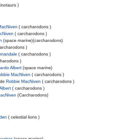
inotaurs )
MacNiven
( carcharodons )
acNiven
( carcharodons )
n
(space marine)(carcharodons)
carcharodons )
nnandale
( carcharodons )
charodons )
ardo Albert
(space marine)
obbie MacNiven
( carcharodons )
de
Robbie MacNiven
( carcharodons )
Albert
( carcharodons )
acNiven
(Carcharodons)
wden
( celestial lions )
Guymer
(space marine)